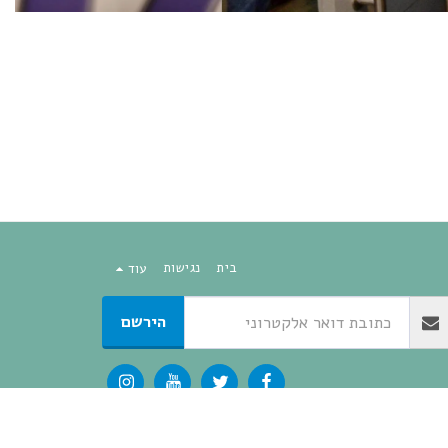
בית
נגישות
עוד
הירשם